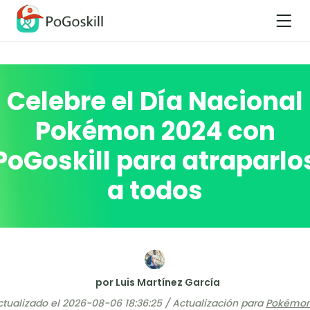
Celebre el Día Nacional
Pokémon 2024 con
PoGoskill para atraparlo
a todos
por Luis Martínez García
ctualizado el 2026-08-06 18:36:25 / Actualización para
Pokémon