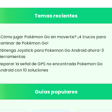
Temas recientes
¿Cómo jugar Pokémon Go sin moverte? ¡4 trucos para
caminar de Pokémon Go!
Obtenga Joystick para Pokemon Go Android ahora-3
Herramientas
Reparar la señal de GPS no encontrada Pokemon Go
Android con 10 soluciones
Guías populares