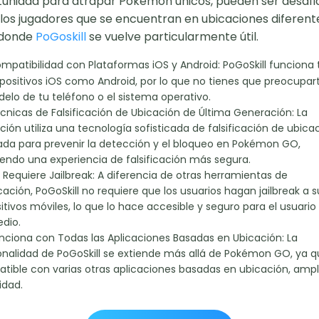
unidad para atrapar Pokémon únicos, pueden ser desafi
los jugadores que se encuentran en ubicaciones diferente
 donde
PoGoskill
se vuelve particularmente útil.
patibilidad con Plataformas iOS y Android: PoGoSkill funciona 
spositivos iOS como Android, por lo que no tienes que preocupar
elo de tu teléfono o el sistema operativo.
nicas de Falsificación de Ubicación de Última Generación: La
ción utiliza una tecnología sofisticada de falsificación de ubica
ada para prevenir la detección y el bloqueo en Pokémon GO,
iendo una experiencia de falsificación más segura.
Requiere Jailbreak: A diferencia de otras herramientas de
icación, PoGoSkill no requiere que los usuarios hagan jailbreak a s
itivos móviles, lo que lo hace accesible y seguro para el usuario
dio.
ciona con Todas las Aplicaciones Basadas en Ubicación: La
onalidad de PoGoSkill se extiende más allá de Pokémon GO, ya q
tible con varias otras aplicaciones basadas en ubicación, amp
lidad.